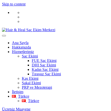
Skip to content
Ana Sayfa
Hakkımızda
Hizmetlerimiz
Saç Ekimi
FUE Saç Ekimi
DHI Saç Ekimi
Kadın Saç Ekimi
Tıraşsız Saç Ekimi
Kaş Ekimi
Sakal Ekimi
PRP ve Mezoterapi
İletişim
Türkçe
Türkçe
Ücretsiz Muayene