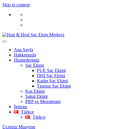
Skip to content
Ana Sayfa
Hakkımızda
Hizmetlerimiz
Saç Ekimi
FUE Saç Ekimi
DHI Saç Ekimi
Kadın Saç Ekimi
Tıraşsız Saç Ekimi
Kaş Ekimi
Sakal Ekimi
PRP ve Mezoterapi
İletişim
Türkçe
Türkçe
Ücretsiz Muayene