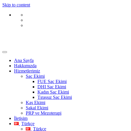
Skip to content
Ana Sayfa
Hakkımızda
Hizmetlerimiz
Saç Ekimi
FUE Saç Ekimi
DHI Saç Ekimi
Kadın Saç Ekimi
Tıraşsız Saç Ekimi
Kaş Ekimi
Sakal Ekimi
PRP ve Mezoterapi
İletişim
Türkçe
Türkçe
Ücretsiz Muayene